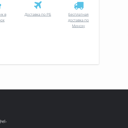
ик в
Доставка по РБ
Бесплатная
рок
доставка по
Минску
el-