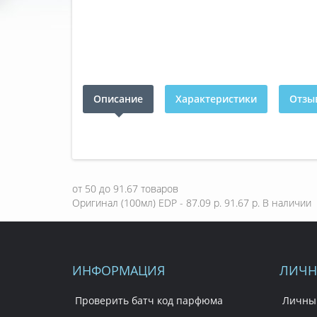
Описание
Характеристики
Отзыв
от
50
до
91.67
товаров
Оригинал (100мл) EDP - 87.09 р.
91.67 р.
В наличии
ИНФОРМАЦИЯ
ЛИЧН
Проверить батч код парфюма
Личны