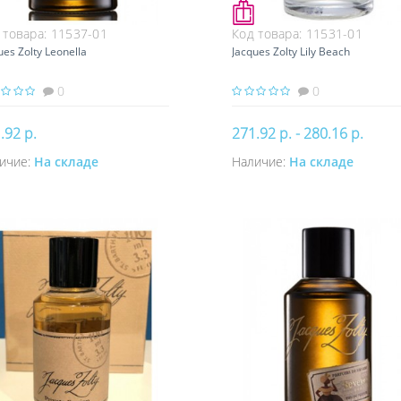
 товара:
11537-01
Код товара:
11531-01
ues Zolty Leonella
Jacques Zolty Lily Beach
0
0
.92 р.
271.92 р. - 280.16 р.
ичие:
На складе
Наличие:
На складе
Купить
Купить