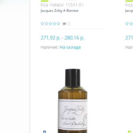
Код товара:
11541-01
Код
Jacques Zolty A Bientot
Jacq
0
271.92 р. - 280.16 р.
271
Наличие:
На складе
Нал
Купить