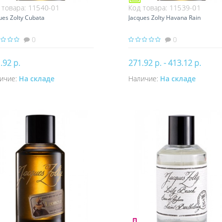
 товара:
11540-01
Код товара:
11539-01
ues Zolty Cubata
Jacques Zolty Havana Rain
0
0
.92 р.
271.92 р. - 413.12 р.
ичие:
На складе
Наличие:
На складе
Купить
Купить