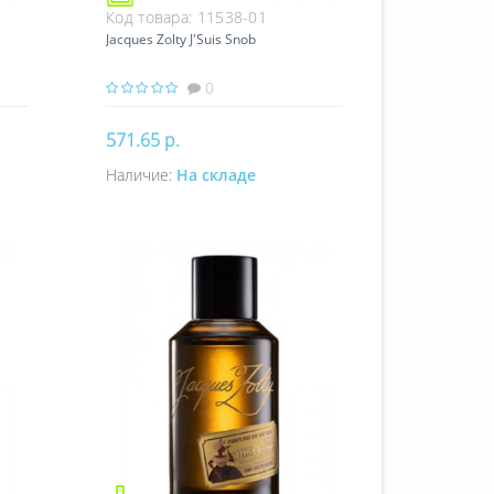
Код товара:
11538-01
Jacques Zolty J'Suis Snob
0
571.65 р.
Наличие:
На складе
Купить