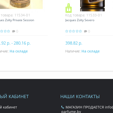
 товара:
11534-01
Код товара:
11533-01
ues Zolty Private Session
Jacques Zolty Severo
0
0
.92 р. - 280.16 р.
398.82 р.
ичие:
На складе
Наличие:
На складе
Купить
Купить
ЫЙ КАБИНЕТ
НАШИ КОНТАКТЫ
й кабинет
МАГАЗИН ПРОДАЕТСЯ info@
parfume.by