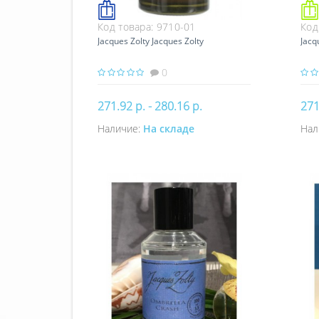
Код товара:
9710-01
Код
Jacques Zolty Jacques Zolty
Jacq
0
271.92 р. - 280.16 р.
271
Наличие:
На складе
Нал
Купить