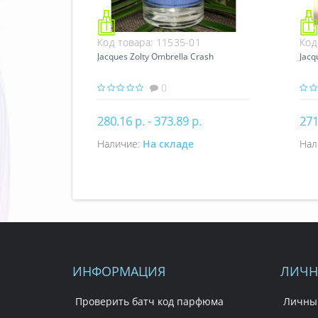
Код товара:
11535-01
Код
Jacques Zolty Ombrella Crash
Jacq
0
280.16 р. - 373.89 р.
271
Наличие:
На складе
Нал
Купить
ИНФОРМАЦИЯ
ЛИЧН
Проверить батч код парфюма
Личны