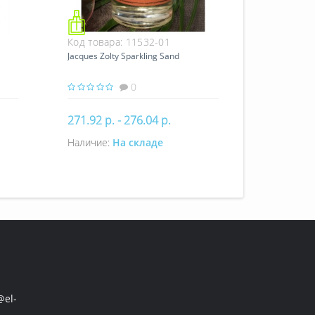
Код товара:
11532-01
Jacques Zolty Sparkling Sand
0
271.92 р. - 276.04 р.
Наличие:
На складе
Купить
el-