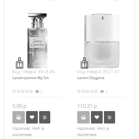
Код товара:
8518-06
Код товара:
8521-01
Lanvin Jeanne My Sin
Lanvin Oxygene
0
0
0.00 р.
110.21 р.
Наличие:
Нет в
Наличие:
Нет в
наличии
наличии