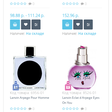
0
0
98.88 р. - 111.24 р.
152.96 р.
Наличие:
На складе
Наличие:
На складе
Код товара:
6956-01
Код товара:
8526-01
Lanvin Arpege Pour Homme
Lanvin Eclat d Arpege Eyes
On You
0
0