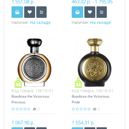
1 551.08 р.
463.02 р. - 1 795.95
р.
Наличие:
На складе
Наличие:
На складе
Код товара:
10619-01
Код товара:
10618-01
Boadicea the Victorious
Boadicea the Victorious
Precious
Pride
0
0
1 067.90 р.
1 554.31 р.