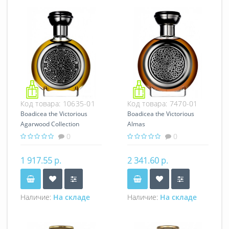
Код товара:
10635-01
Код товара:
7470-01
Boadicea the Victorious
Boadicea the Victorious
Agarwood Collection
Almas
Passionate
0
0
1 917.55 р.
2 341.60 р.
Наличие:
На складе
Наличие:
На складе