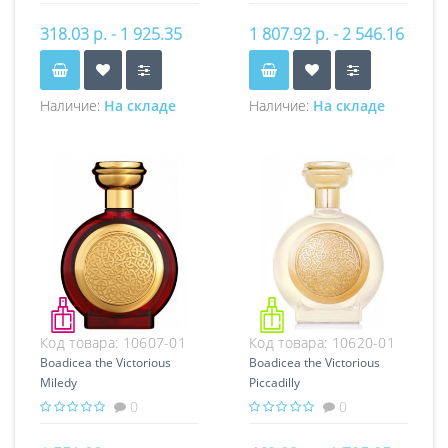
318.03 р. - 1 925.35
1 807.92 р. - 2 546.16
р.
р.
Наличие:
На складе
Наличие:
На складе
Код товара:
10607-01
Код товара:
10620-01
Boadicea the Victorious
Boadicea the Victorious
Miledy
Piccadilly
0
0