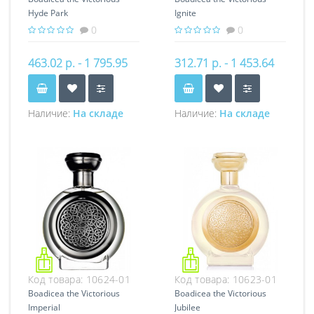
Hyde Park
Ignite
0
0
463.02 р. - 1 795.95
312.71 р. - 1 453.64
р.
р.
Наличие:
На складе
Наличие:
На складе
Код товара:
10624-01
Код товара:
10623-01
Boadicea the Victorious
Boadicea the Victorious
Imperial
Jubilee