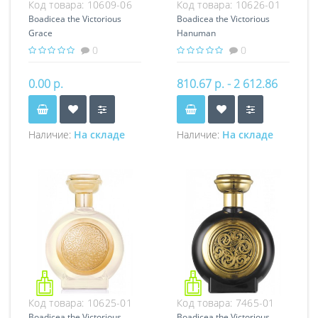
Код товара:
10609-06
Код товара:
10626-01
Boadicea the Victorious
Boadicea the Victorious
Grace
Hanuman
0
0
0.00 р.
810.67 р. - 2 612.86
р.
Наличие:
На складе
Наличие:
На складе
Код товара:
10625-01
Код товара:
7465-01
Boadicea the Victorious
Boadicea the Victorious