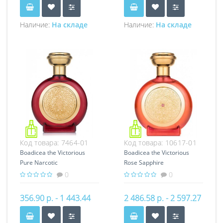
Наличие:
На складе
Наличие:
На складе
Код товара:
7464-01
Код товара:
10617-01
Boadicea the Victorious
Boadicea the Victorious
Pure Narcotic
Rose Sapphire
0
0
356.90 р. - 1 443.44
2 486.58 р. - 2 597.27
р.
р.