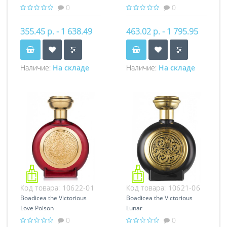
0
0
355.45 р. - 1 638.49
463.02 р. - 1 795.95
р.
р.
Наличие:
На складе
Наличие:
На складе
Код товара:
10622-01
Код товара:
10621-06
Boadicea the Victorious
Boadicea the Victorious
Love Poison
Lunar
0
0