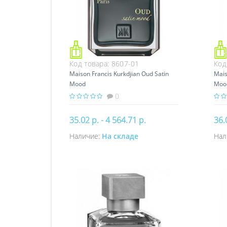
Код товара:
8607-01
Код
Maison Francis Kurkdjian Oud Satin
Mais
Mood
Mood
0
35.02 р. - 4 564.71 р.
36.
Наличие:
На складе
Нал
Купить