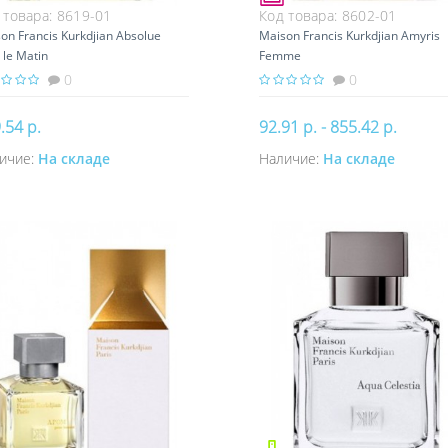
 товара:
8619-01
Код товара:
8602-01
on Francis Kurkdjian Absolue
Maison Francis Kurkdjian Amyris
 le Matin
Femme
0
0
.54 р.
92.91 р. - 855.42 р.
ичие:
На складе
Наличие:
На складе
Купить
Купить