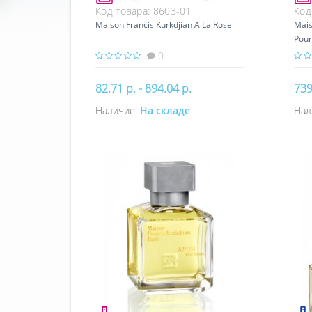
Код товара:
8603-01
Код
Maison Francis Kurkdjian A La Rose
Mais
Pour
0
82.71 р. - 894.04 р.
739
Наличие:
На складе
Нал
Купить