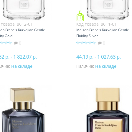
 товара:
8612-01
Код товара:
8611-01
on Francis Kurkdjian Gentle
Maison Francis Kurkdjian Gentle
dity Gold
Fluidity Silver
0
0
32 р. - 1 822.07 р.
44.19 р. - 1 027.63 р.
ичие:
На складе
Наличие:
На складе
Купить
Купить