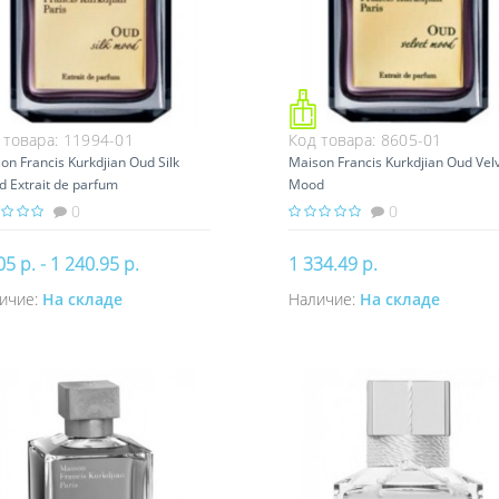
 товара:
11994-01
Код товара:
8605-01
on Francis Kurkdjian Oud Silk
Maison Francis Kurkdjian Oud Vel
 Extrait de parfum
Mood
0
0
05 р. - 1 240.95 р.
1 334.49 р.
ичие:
На складе
Наличие:
На складе
Купить
Купить