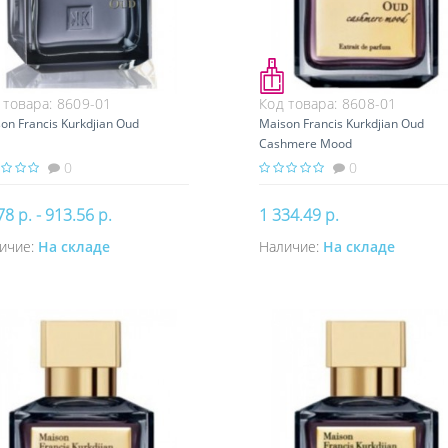
 товара:
8609-01
Код товара:
8608-01
on Francis Kurkdjian Oud
Maison Francis Kurkdjian Oud
Cashmere Mood
0
0
78 р. - 913.56 р.
1 334.49 р.
ичие:
На складе
Наличие:
На складе
Купить
Купить