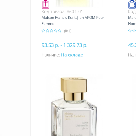
Код товара:
8601-01
Код
Maison Francis Kurkdjian APOM Pour
Mais
Femme
Ho
0
93.53 р. - 1 329.73 р.
45.
Наличие:
На складе
Нал
Купить