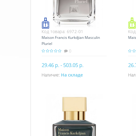
Код товара:
6972-01
Код
Maison Francis Kurkdjian Masculin
Mais
Pluriel
0
29.46 р. - 503.05 р.
26.
Наличие:
На складе
Нал
Купить