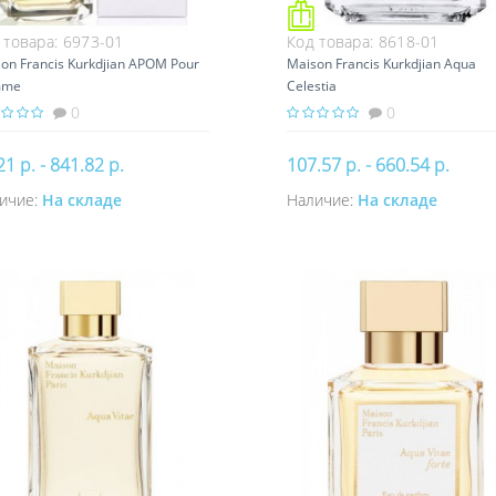
 товара:
6973-01
Код товара:
8618-01
on Francis Kurkdjian APOM Pour
Maison Francis Kurkdjian Aqua
mme
Celestia
0
0
21 р. - 841.82 р.
107.57 р. - 660.54 р.
ичие:
На складе
Наличие:
На складе
Купить
Купить