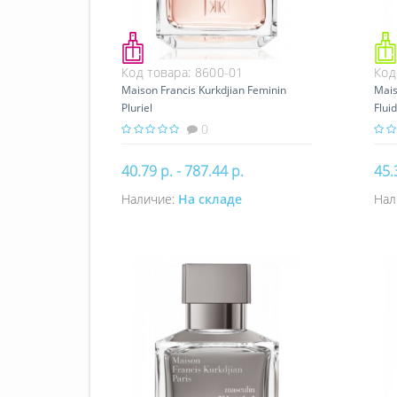
Код товара:
8600-01
Код
Maison Francis Kurkdjian Feminin
Mais
Pluriel
Flui
0
40.79 р. - 787.44 р.
45.
Наличие:
На складе
Нал
Купить