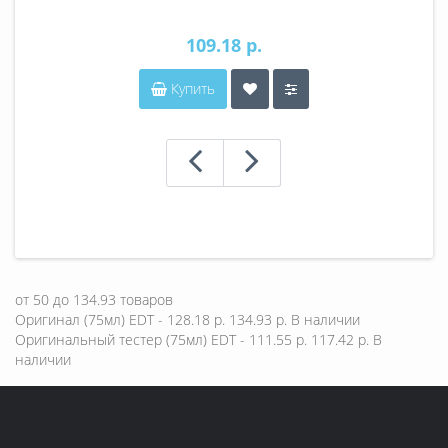
109.18 р.
Купить
от
50
до
134.93
товаров
Оригинал (75мл) EDT - 128.18 р.
134.93 р.
В наличии
Оригинальный тестер (75мл) EDT - 111.55 р.
117.42 р.
В
наличии