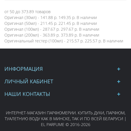
от
50
до
373.89
товаров
Оригинал (30мл) - 141.88 р.
149.35 р.
В наличии
Оригинал (50мл) - 211.45 р.
221.45 р.
В наличии
Оригинал (100мл) - 287.67 р.
297.67 р.
В наличии
Оригинал (200мл) - 363.89 р.
373.89 р.
В наличии
Оригинальный тестер (100мл) - 215.57 р.
225.57 р.
В наличии
ИНФОРМАЦИЯ
ЛИЧНЫЙ КАБИНЕТ
НАШИ КОНТАКТЫ
ИНТЕРНЕТ-МАГАЗИН ПАРФЮМЕРИИ. КУПИТЬ ДУХИ, ПАРФЮМ,
ТУАЛЕТНУЮ ВОДУ КАК В МИНСКЕ, ТАК И ПО ВСЕЙ БЕЛАРУСИ |
EL PARFUME © 2016-2026