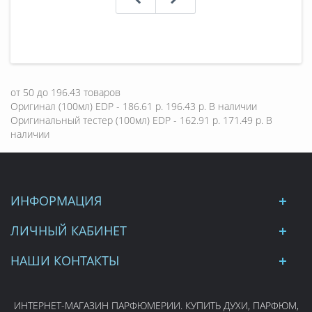
от
50
до
196.43
товаров
Оригинал (100мл) EDP - 186.61 р.
196.43 р.
В наличии
Оригинальный тестер (100мл) EDP - 162.91 р.
171.49 р.
В
наличии
ИНФОРМАЦИЯ
ЛИЧНЫЙ КАБИНЕТ
НАШИ КОНТАКТЫ
ИНТЕРНЕТ-МАГАЗИН ПАРФЮМЕРИИ. КУПИТЬ ДУХИ, ПАРФЮМ,