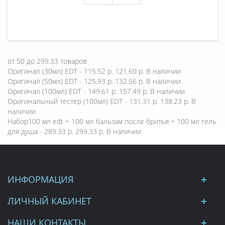
от
50
до
299.33
товаров
Оригинал (30мл) EDT - 115.52 р.
121.60 р.
В наличии
Оригинал (50мл) EDT - 125.93 р.
132.56 р.
В наличии
Оригинал (100мл) EDT - 149.61 р.
157.49 р.
В наличии
Оригинальный тестер (100мл) EDT - 131.31 р.
138.23 р.
В
наличии
Набор100 мл edt + 100 мл бальзам после бритья + 100 мл гель
для душа - 289.33 р.
299.33 р.
В наличии
ИНФОРМАЦИЯ
ЛИЧНЫЙ КАБИНЕТ
НАШИ КОНТАКТЫ