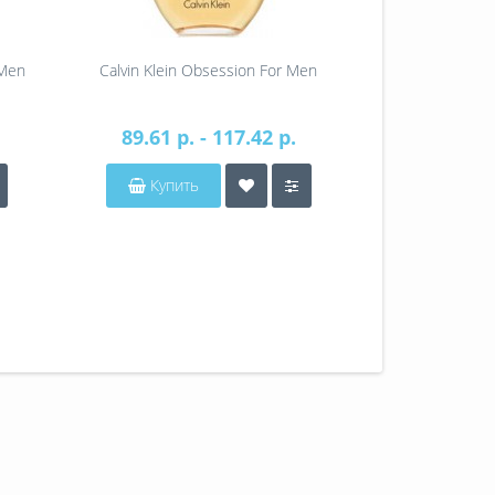
 Men
Calvin Klein Obsession For Men
Calvin Klein 
89.61 р. - 117.42 р.
22
Купить
Купит