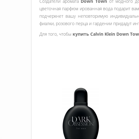
Создатели аромата
Down Town
от модного д
цветочная парфюм ированная вода подарит вам
подчеркнет вашу неповторимую индивидуально
фиалки, розового перца и гардении придадут ин
Для того, чтобы
купить Calvin Klein Down To