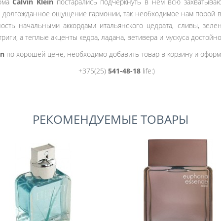
ома
Calvin Klein
постарались подчеркнуть в нем всю захватываю
 долгожданное ощущение гармонии, так необходимое нам порой в
сть начальными аккордами итальянского цедрата, сливы, зелен
триги, а теплые акценты кедра, ладана, ветивера и мускуса достой
wn
по хорошей цене, необходимо добавить товар в корзину и оформи
+375(25)
541-48-18
life:)
РЕКОМЕНДУЕМЫЕ ТОВАРЫ