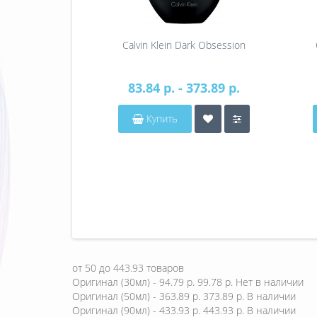
Calvin Klein Dark Obsession
83.84 р. - 373.89 р.
Купить
от
50
до
443.93
товаров
Оригинал (30мл) - 94.79 р.
99.78 р.
Нет в наличии
Оригинал (50мл) - 363.89 р.
373.89 р.
В наличии
Оригинал (90мл) - 433.93 р.
443.93 р.
В наличии