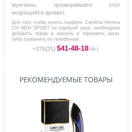
мужчины, примерявшего этот
искрящийся аромат.
Для того, чтобы купить парфюм
Carolina Herrera
CH MEN SPORT
по хорошей цене, необходимо
добавить товар в корзину и оформить заказ,
либо позвонить по телефонам:
541-48-18
+375(25)
life
:)
РЕКОМЕНДУЕМЫЕ ТОВАРЫ