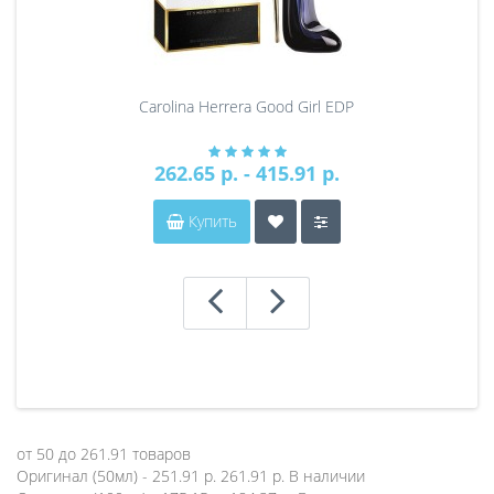
Carolina Herrera Good Girl EDP
262.65 р. - 415.91 р.
Купить
от
50
до
261.91
товаров
Оригинал (50мл) - 251.91 р.
261.91 р.
В наличии