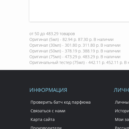
от
50
до
483.29
товаров
Оригинал (5мл) - 82.94 р.
87.30 р.
В наличии
Оригинал (30мл) - 301.80 р.
311.80 р.
В наличии
Оригинал (50мл) - 378.19 р.
388.19 р.
В наличии
Оригинал (75мл) - 473.29 р.
483.29 р.
В наличии
Оригинальный тестер (75мл) - 442.11 р.
452.11 р.
В 
ИНФОРМАЦИЯ
ЛИЧН
Проверить батч код парфюма
Личны
Связаться с нами
Истори
Карта сайта
Мои за
Производители
Рассыл