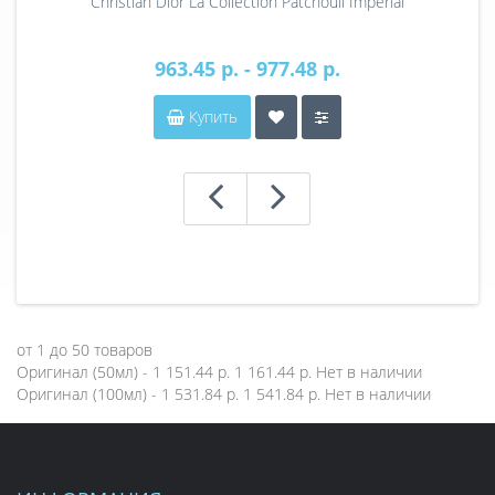
Christian Dior La Collection Patchouli Imperial
963.45 р. - 977.48 р.
Купить
от
1
до
50
товаров
Оригинал (50мл) - 1 151.44 р.
1 161.44 р.
Нет в наличии
Оригинал (100мл) - 1 531.84 р.
1 541.84 р.
Нет в наличии