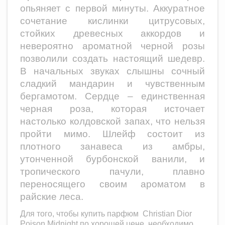
опьяняет с первой минуты. Аккуратное
сочетание кислинки цитрусовых,
стойких древесных аккордов и
невероятно ароматной черной розы
позволили создать настоящий шедевр.
В начальных звуках слышны сочный
сладкий мандарин и чувственным
бергамотом. Сердце – единственная
черная роза, которая источает
настолько колдовской запах, что нельзя
пройти мимо. Шлейф состоит из
плотного занавеса из амбры,
утонченной бурбонской ванили, и
тропического пачули, плавно
переносящего своим ароматом в
райские леса.
Для того, чтобы купить парфюм
Christian Dior
Poison Midnight
по хорошей цене, необходимо