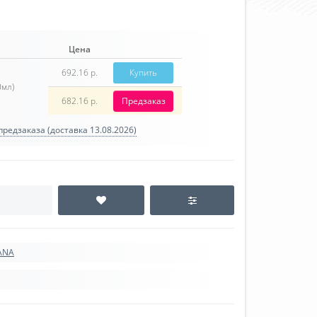
Цена
692.16 р.
Купить
0мл)
682.16 р.
Предзаказ
редзаказа (доставка 13.08.2026)
ANA