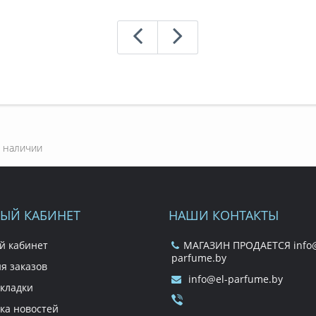
 наличии
ЫЙ КАБИНЕТ
НАШИ КОНТАКТЫ
й кабинет
МАГАЗИН ПРОДАЕТСЯ info@
parfume.by
я заказов
info@el-parfume.by
кладки
ка новостей