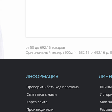
от
50
до
692.16
товаров
Оригинальный тестер (100мл) - 682.16 р.
692.16 р.
В
ИНФОРМАЦИЯ
ЛИЧН
Проверить батч код парфюма
Личны
Связаться с нами
Истори
Карта сайта
Мои за
Производители
Рассыл