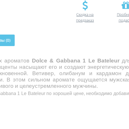
Скидка на
Пробн
предзаказ
пода
ы (0)
ых ароматов
Dolce & Gabbana 1 Le Bateleur
для
центы насыщают его и создают энергетическую 
кновенной. Ветивер, олибанум и кардамон 
ти. В этом сильном аромате ощущается мужска
ивого и целеустремленного мужчины.
abbana 1 Le Bateleur
по хорошей цене, необходимо добавит