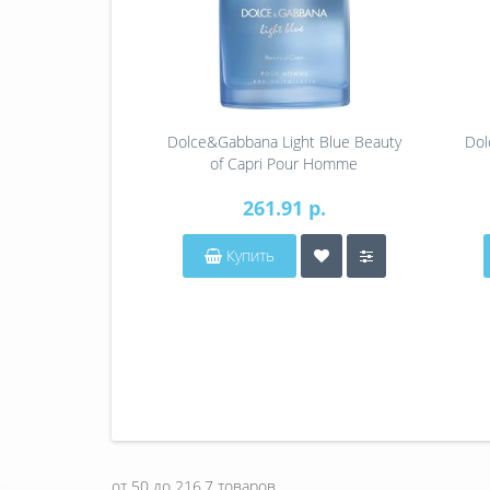
Dolce&Gabbana Light Blue Beauty
Dol
of Capri Pour Homme
261.91 р.
Купить
от
50
до
216.7
товаров