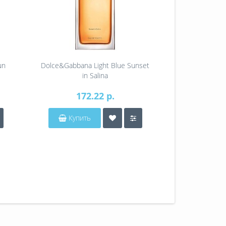
un
Dolce&Gabbana Light Blue Sunset
Dolce&Gabba
in Salina
Intens
172.22 р.
172.22 р
Купить
Купит