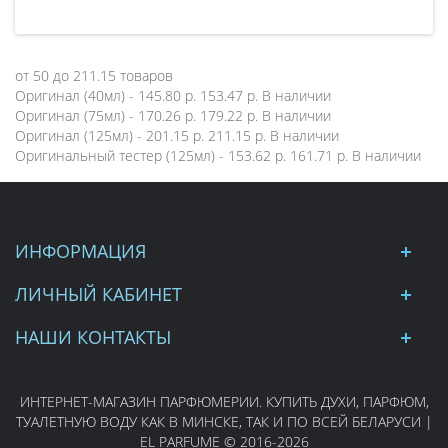
от
50
до
211.15
товаров
Оригинал (40мл) - 145.80 р.
153.47 р.
В наличии
Оригинал (75мл) - 170.26 р.
179.22 р.
В наличии
Оригинал (125мл) - 201.15 р.
211.15 р.
В наличии
Оригинальный тестер (125мл) - 153.62 р.
161.71 р.
В наличии
ИНФОРМАЦИЯ
ЛИЧНЫЙ КАБИНЕТ
НАШИ КОНТАКТЫ
ИНТЕРНЕТ-МАГАЗИН ПАРФЮМЕРИИ. КУПИТЬ ДУХИ, ПАРФЮМ,
ТУАЛЕТНУЮ ВОДУ КАК В МИНСКЕ, ТАК И ПО ВСЕЙ БЕЛАРУСИ |
EL PARFUME © 2016-2026