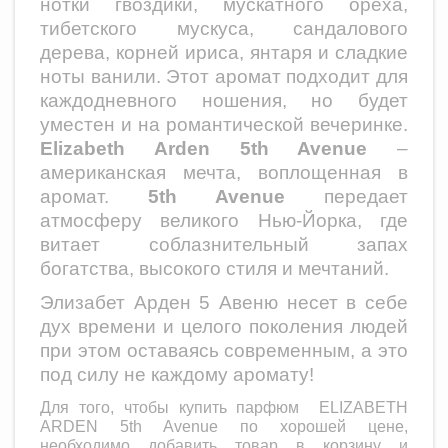
нотки гвоздики, мускатного ореха,
тибетского мускуса, сандалового
дерева, корней ириса, янтаря и сладкие
ноты ванили. Этот аромат подходит для
каждодневного ношения, но будет
уместен и на романтической вечеринке.
Elizabeth Arden 5th Avenue
–
американская мечта, воплощенная в
аромат.
5th Avenue
передает
атмосферу великого Нью-Йорка, где
витает соблазнительный запах
богатства, высокого стиля и мечтаний.
Элизабет Арден 5 Авеню несет в себе
дух времени и целого поколения людей
при этом оставаясь современным, а это
под силу не каждому аромату!
Для того, чтобы купить парфюм
ELIZABETH
ARDEN 5th Avenue
по хорошей цене,
необходимо добавить товар в корзину и