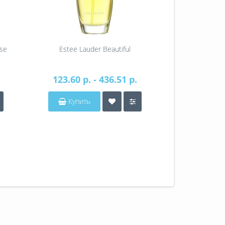
nse
Estee Lauder Beautiful
Estee Laude
123.60 р. - 436.51 р.
212.18 р
Купить
Купит