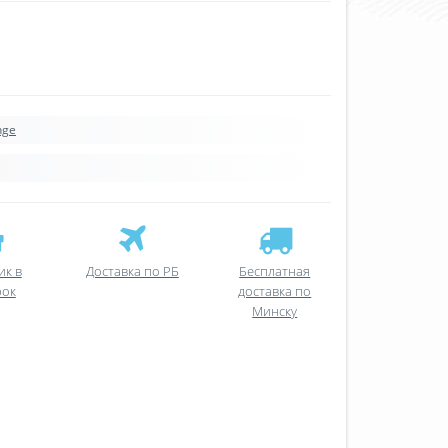
nge
ик в
Доставка по РБ
Бесплатная
рок
доставка по
Минску