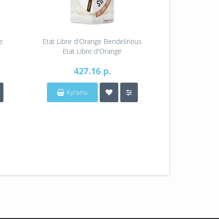
e
Etat Libre d'Orange Bendelirious
Etat Libre d
Etat Libre d'Orange
Complicity E
427.16 р.
54
Купить
Купит