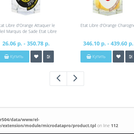
tat Libre d'Orange Attaquer le
Etat Libre d'Orange Charogn
leil Marquis de Sade Etat Libre
d'Orange
26.06 р. - 350.78 р.
346.10 р. - 439.60 р.
Купить
Купить
r504/data/www/el-
e/extension/module/microdatapro/product.tpl
on line
112