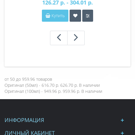
126.27 р. - 304.01 р.
Купить
от
50
до
959.96
товаров
Оригинал (50мл) - 616.70 р.
626.70 р.
В наличии
Оригинал (100мл) - 949.96 р.
959.96 р.
В наличии
ИНФОРМАЦИЯ
ЛИЧНЫЙ КАБИНЕТ