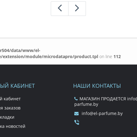
r504/data/www/el-
e/extension/module/microdatapro/product.tpl
on line
112
ЫЙ КАБИНЕТ
НАШИ КОНТАКТЫ
й кабинет
МАГАЗИН ПРОДАЕТСЯ info@
parfume.by
я заказов
info@el-parfume.by
кладки
ка новостей