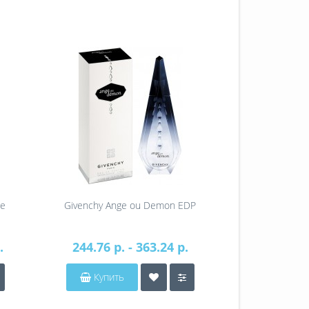
Le
Givenchy Ange ou Demon EDP
Givenchy Ang
.
244.76 р. - 363.24 р.
494.20 р
Купить
Купит