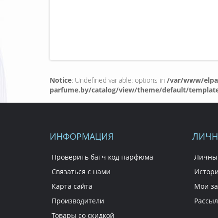
Notice
: Undefined variable: options in
/var/www/elpa
parfume.by/catalog/view/theme/default/templat
ИНФОРМАЦИЯ
ЛИЧН
Проверить батч код парфюма
Личны
Связаться с нами
Истори
Карта сайта
Мои за
Производители
Рассыл
Товары со скидкой