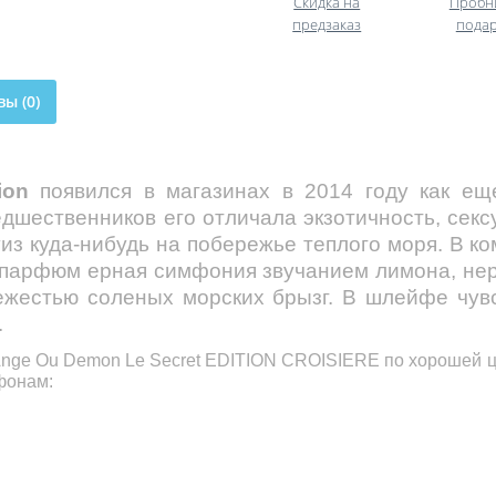
Скидка на
Пробн
предзаказ
пода
ы (0)
ion
появился в магазинах в 2014 году как ещ
едшественников его отличала экзотичность, секс
из куда-нибудь на побережье теплого моря. В к
 парфюм ерная симфония звучанием лимона, нер
ежестью соленых морских брызг. В шлейфе чув
.
Ange Ou Demon Le Secret EDITION CROISIERE
по хорошей ц
фонам: