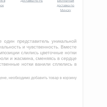
ик в
Доставка по РБ
Бесплатная
рок
доставка по
Минску
е один представитель уникальной
уальность и чувственность. Вместе
омпозиции слились цветочные нотки
оли и жасмина, сменяясь в сердце
ственные нотки ванили сплелись в
ене, необходимо добавить товар в корзину