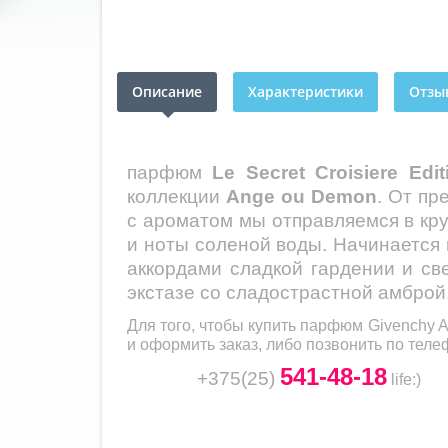
Описание
Характеристики
Отзыв
парфюм
Le
Secret
Croisiere
Edit
коллекции
Ange ou Demon
. От пр
с ароматом мы отправляемся в кру
и ноты соленой воды. Начинается
аккордами сладкой гардении и св
экстазе со сладострастной амброй
Для того, чтобы купить парфюм
Givenchy 
и оформить заказ, либо позвонить по теле
541-48-18
+375(25)
life
:)