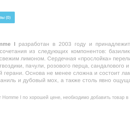
ы (0)
mme
I
разработан в 2003 году и принадлежи
очетания из следующих компонентов: базилик, 
 свежим лимоном. Сердечная «прослойка» перели
оздики, пачули, розового перца, сандалового и
 герани. Основа не менее сложна и состоит лам
 ваниль и дубовый мох, а также столь явно ощу
r Homme I
по хорошей цене, необходимо добавить товар в 