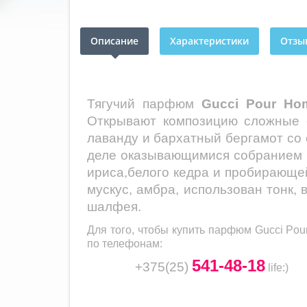
Описание
Характеристики
Отзыв
Тягучий парфюм
Gucci
Pour
Ho
Открывают композицию сложные с
лаванду и бархатный бергамот со
деле оказывающимися собранием гв
ириса,белого кедра и пробирающей
мускус, амбра, использован тонк,
шалфея.
Для того, чтобы купить парфюм
Gucci Pou
по телефонам:
541-48-18
+375(25)
life
:)