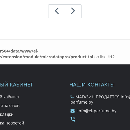
r504/data/www/el-
e/extension/module/microdatapro/product.tpl
on line
112
ЫЙ КАБИНЕТ
НАШИ КОНТАКТЫ
й кабинет
МАГАЗИН ПРОДАЕТСЯ info@
parfume.by
я заказов
info@el-parfume.by
кладки
ка новостей