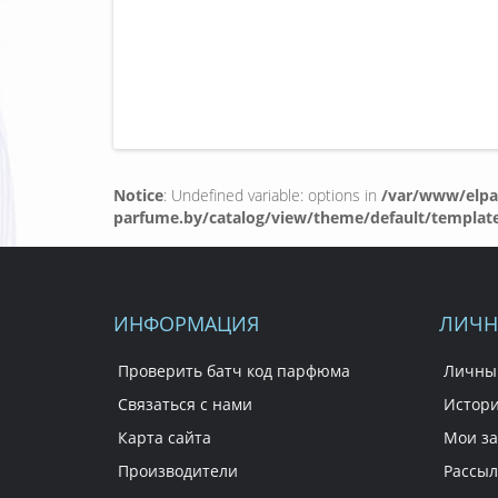
Notice
: Undefined variable: options in
/var/www/elpa
parfume.by/catalog/view/theme/default/templat
ИНФОРМАЦИЯ
ЛИЧН
Проверить батч код парфюма
Личны
Связаться с нами
Истори
Карта сайта
Мои за
Производители
Рассыл