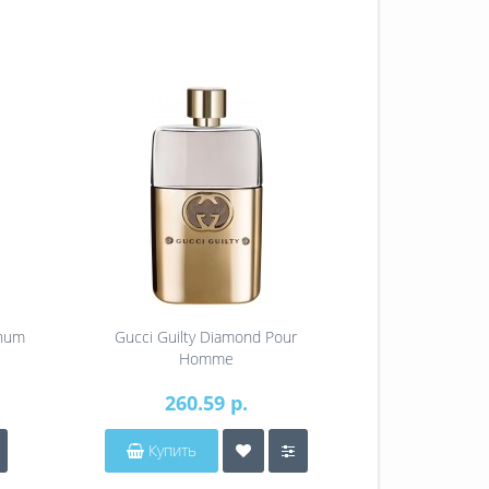
inum
Gucci Guilty Diamond Pour
Gucci by Guc
Homme
260.59 р.
363.24 р
Купить
Купит