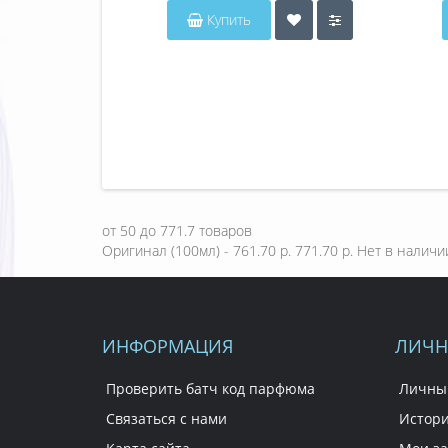
Купить
от
50
до
771.7
товаров
Оригинал (100мл) - 761.70 р.
771.70 р.
Нет в наличи
ИНФОРМАЦИЯ
ЛИЧН
Проверить батч код парфюма
Личны
Связаться с нами
Истори