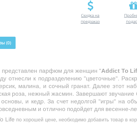
Скидка на
Пробн
предзаказ
пода
ы (0)
 представлен парфюм для женщин "
Addict To Li
оду отнесли к подразделению "цветочные". Раск
ерсик, малина, и сочный гранат. Далее этот н
кая роза, нежный жасмин. Завершают звучание 
основы, и кедр. За счет недолгой "игры" на о
вседневным и отлично подойдет для весенне-ле
o Life
по хорошей цене, необходимо добавить товар в кор