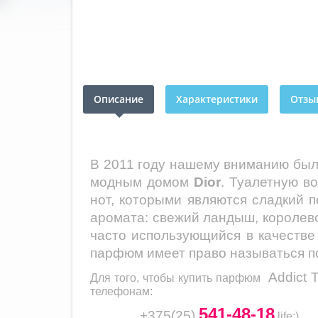
Описание
Характеристики
Отзыв
В 2011 году нашему вниманию был
модным домом
Dior
. Туалетную в
нот, которыми являются сладкий п
аромата: свежий ландыш, королевс
часто использующийся в качестве 
парфюм имеет право называться по
Addict T
Для того, чтобы купить парфюм
телефонам:
541-48-18
+375(25)
life
:)