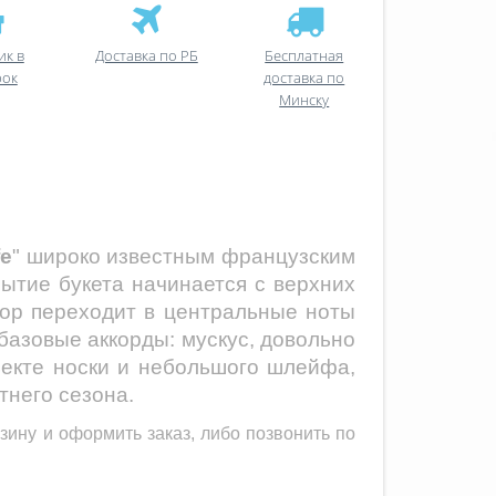
ик в
Доставка по РБ
Бесплатная
рок
доставка по
Минску
fe
" широко известным французским
рытие букета начинается с верхних
абор переходит в центральные ноты
базовые аккорды: мускус, довольно
бъекте носки и небольшого шлейфа,
тнего сезона.
зину и оформить заказ, либо позвонить по