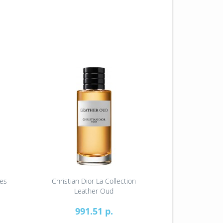
ges
Christian Dior La Collection
Christi
Leather Oud
991.51 р.
91