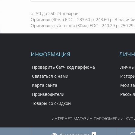
от
50
до
250.29
товаров
Оригинал (30мл) EDC - 233.60 р.
243.60 р.
В наличи
Оригинальный тестер (30мл) EDC - 240.29 р.
250.29 
ИНФОРМАЦИЯ
ЛИЧН
Проверить батч код парфюма
Личны
Связаться с нами
Истори
Карта сайта
Мои за
Производители
Рассыл
Товары со скидкой
ИНТЕРНЕТ-МАГАЗИН ПАРФЮМЕРИИ. КУПИТ
Вы смотрели