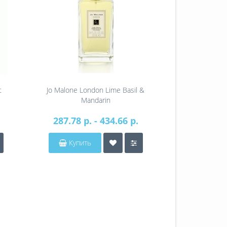
t
Jo Malone London Lime Basil &
Jo Malone 
Mandarin
Ca
287.78 р. - 434.66 р.
301.79 р
Купить
Купит