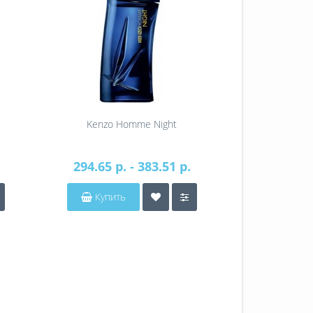
Kenzo Homme Night
Kenzo L'Eau Ke
294.65 р. - 383.51 р.
46
Купить
Купит