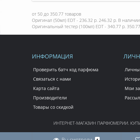
от
50
до
350.77
товаров
Оригинал (50мл) EDT - 236.32 р.
246.32 р.
В наличии
Оригинальный тестер (100мл) EDT - 340.77 р.
350.77
ИНФОРМАЦИЯ
ЛИЧН
Проверить батч код парфюма
Личны
Связаться с нами
Истори
Карта сайта
Мои за
Производители
Рассыл
Товары со скидкой
ИНТЕРНЕТ-МАГАЗИН ПАРФЮМЕРИИ. КУПИТ
Вы смотрели