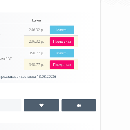
Цена
246.32 р.
Купить
T
236.32 р.
Предзаказ
350.77 р.
Купить
мл) EDT
340.77 р.
Предзаказ
редзаказа (доставка 13.08.2026)