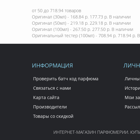
от
50
до
718.94
товаров
Оригинал (30мл) - 168.84 р.
177.73 р.
В наличии
Оригинал (50мл) - 219.18 р.
229.18 р.
В наличии
Оригинал (100мл) - 267.50 р.
277.50 р.
В наличии
Оригинальный тестер (100мл) - 708.94 р.
718.94 р.
В
ИНФОРМАЦИЯ
ЛИЧН
Проверить батч код парфюма
Личны
Связаться с нами
Истори
Карта сайта
Мои за
Производители
Рассыл
Товары со скидкой
ИНТЕРНЕТ-МАГАЗИН ПАРФЮМЕРИИ. КУПИТ