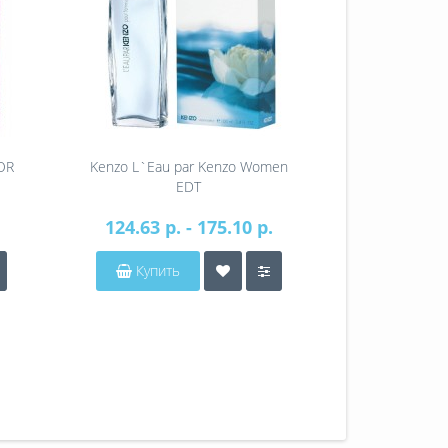
OR
Kenzo L`Eau par Kenzo Women
Kenzo L`Eau 
EDT
124.63 р. - 175.10 р.
0
Купить
Купит