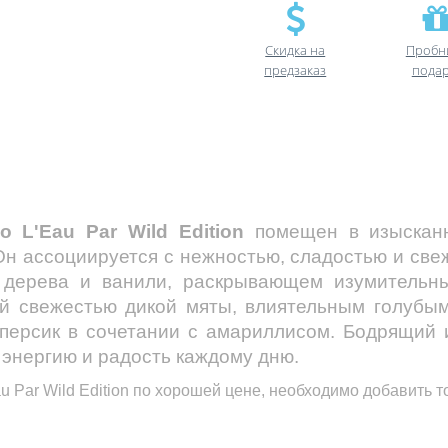
Скидка на
Пробн
предзаказ
пода
o
L'Eau Par Wild Edition
помещен в изысканн
Он ассоциируется с нежностью, сладостью и све
 дерева и ванили, раскрывающем изумительн
й свежестью дикой мяты, влиятельным голубым
 персик в сочетании с амариллисом. Бодрящий 
 энергию и радость каждому дню.
u Par Wild Edition
по хорошей цене, необходимо добавить то