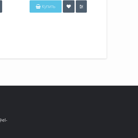
Купить
Купит
el-