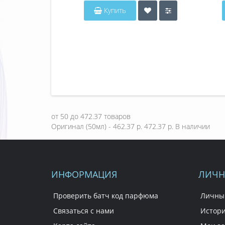
Купить
от
50
до
472.37
товаров
Оригинал (50мл) - 462.37 р.
472.37 р.
В наличии
ИНФОРМАЦИЯ
ЛИЧН
Проверить батч код парфюма
Личны
Связаться с нами
Истори