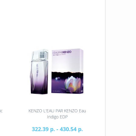
ic
KENZO L'EAU PAR KENZO Eau
KENZO L'EAU 
Indigo EDP
M
322.39 р. - 430.54 р.
269.70 р