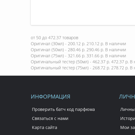
от
50
до
472.37
товаров
Оригинал (30мл) - 200.12 р.
210.12 р.
В наличии
Оригинал (50мл) - 280.46 р.
290.46 р.
В наличии
Оригинал (75мл) - 321.66 р.
331.66 р.
В наличии
Оригинальный тестер (50мл) - 462.37 р.
472.37 р.
В 
Оригинальный тестер (75мл) - 268.72 р.
278.72 р.
В 
ИНФОРМАЦИЯ
ЛИЧН
Проверить батч код парфюма
Личны
Связаться с нами
Истори
Карта сайта
Мои за