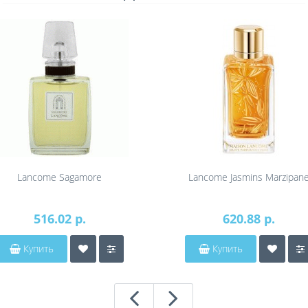
Lancome Sagamore
Lancome Jasmins Marzipan
516.02 р.
620.88 р.
Купить
Купить