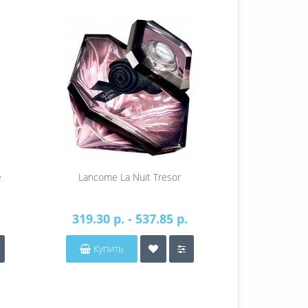
e
Lancome La Nuit Tresor
Lancome La Nui
319.30 р. - 537.85 р.
222.93 р
Купить
Купит