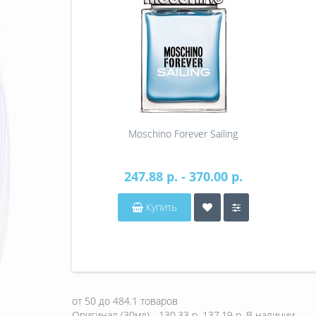
Moschino Forever Sailing
247.88 р. - 370.00 р.
Купить
от
50
до
484.1
товаров
Оригинал (30мл) - 130.33 р.
137.19 р.
В наличии