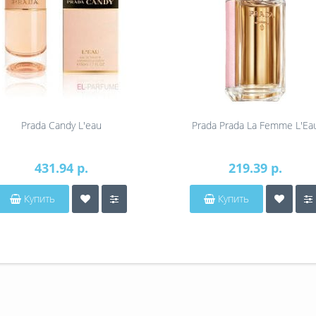
Prada Candy L'eau
Prada Prada La Femme L'Ea
431.94 р.
219.39 р.
Купить
Купить