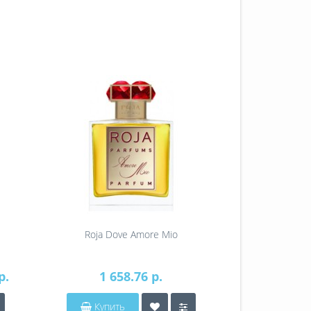
Roja Dove Amore Mio
Roja Do
р.
1 658.76 р.
2 8
Купить
Купит