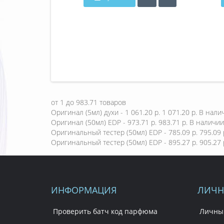
от
1
до
983.71
товаров
Оригинал (5мл) духи - 1 061.20 р.
1 071.20 р.
В нали
Оригинал (50мл) EDP - 973.71 р.
983.71 р.
В наличии
Оригинальный тестер (50мл) EDP - 785.09 р.
795.09 
Оригинальный тестер (50мл) EDP - 895.27 р.
905.27 
ИНФОРМАЦИЯ
ЛИЧН
Проверить батч код парфюма
Личны