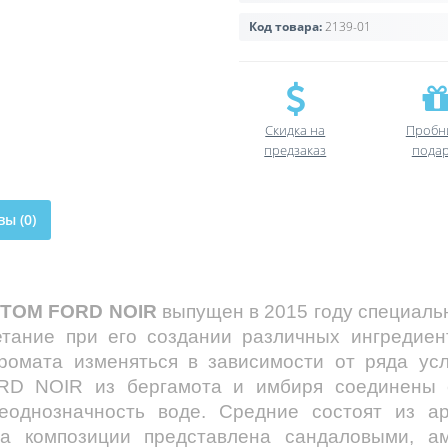
Код товара:
2139-01
Скидка на
Пробн
предзаказ
пода
ы (0)
TOM FORD NOIR
выпущен в 2015 году специаль
етание при его создании различных ингредие
аромата изменяться в зависимости от ряда усл
RD NOIR из бергамота и имбиря соединены с
еоднозначность воде. Средние состоят из а
за композиции представлена сандаловыми, 