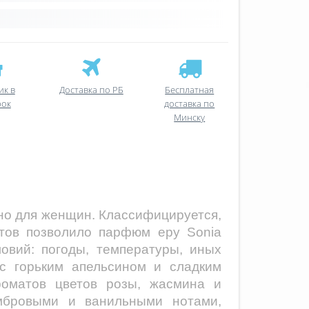
ик в
Доставка по РБ
Бесплатная
рок
доставка по
Минску
но для женщин. Классифицируется,
нтов позволило парфюм еру Sonia
овий: погоды, температуры, иных
 горьким апельсином и сладким
роматов цветов розы, жасмина и
амбровыми и ванильными нотами,