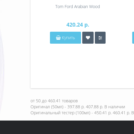
Tom Ford Arabian Wood
420.24 р.
Купить
от
50
до
460.41
товаров
Оригинал (50мл) - 397.88 р.
407.88 р.
В наличии
Оригинальный тестер (100мл) - 450.41 р.
460.41 р.
В