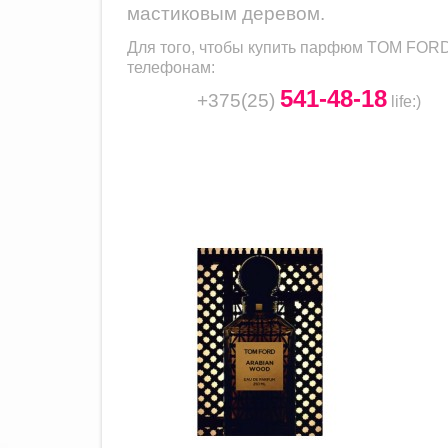
мастиковым деревом.
Для того, чтобы купить парфюм
TOM FORD
телефонам:
541-48-18
+375(25)
life
:)