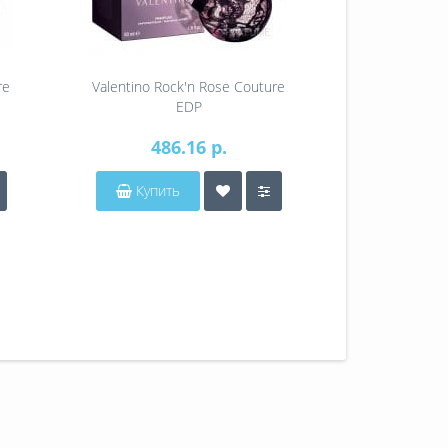
re
Valentino Rock'n Rose Couture
Valentino Ro
EDP
486.16 р.
32
Купить
Купит