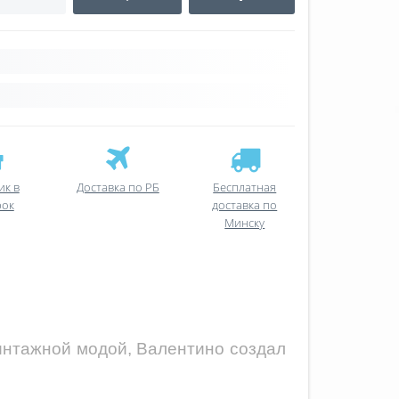
ик в
Доставка по РБ
Бесплатная
рок
доставка по
Минску
интажной модой, Валентино создал