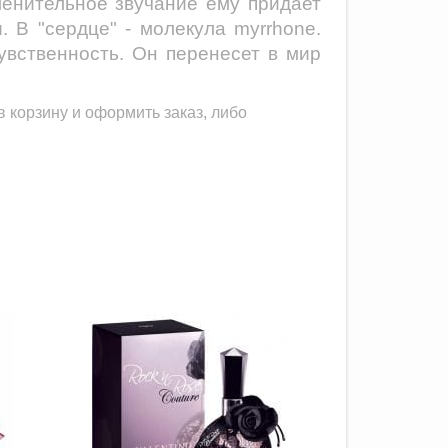
ленительное звучание ему придает
 В "сердце" - молекула myrrhone.
увственность. Он перенесет в мир
 корзину и оформить заказ, либо