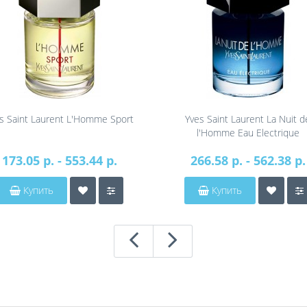
s Saint Laurent L'Homme Sport
Yves Saint Laurent La Nuit d
l'Homme Eau Electrique
173.05 р. - 553.44 р.
266.58 р. - 562.38 р.
Купить
Купить