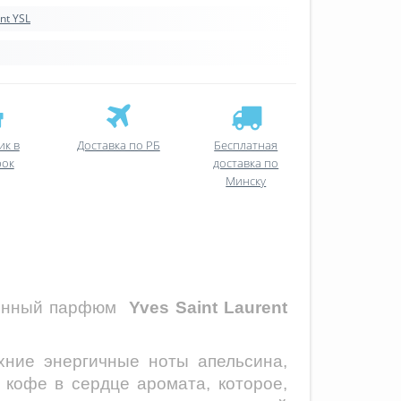
nt YSL
ик в
Доставка по РБ
Бесплатная
рок
доставка по
Минску
ыщенный парфюм
Yves Saint Laurent
хние энергичные ноты апельсина,
кофе в сердце аромата, которое,