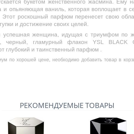
пускается букетом женственного жасмина. Ему 
ра и опьяняющая ваниль, которая воплощает в 
.
Этот роскошный парфюм перенесет свою облад
тупки и достижение своих целей.
и успешная женщина, идущая с триумфом по 
, черный, гламурный флакон
YSL
BLACK 
от глубокий и таинственный парфюм .
иум
по хорошей цене, необходимо добавить товар в корз
РЕКОМЕНДУЕМЫЕ ТОВАРЫ