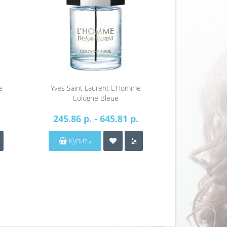
e
Yves Saint Laurent L’Homme
Yves Saint 
Cologne Bleue
245.86 р. - 645.81 р.
36
Купить
Купит