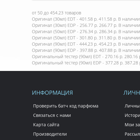
от
50
до
454.23
товаров
Оригинал (30мл) EDT - 401.58 р.
411.58 р.
В наличии
Оригинал (30мл) EDP - 256.77 р.
266.77 р.
В наличии
Оригинал (50мл) EDP - 276.34 р.
286.34 р.
В наличии
Оригинал (50мл) EDT - 301.80 р.
311.80 р.
В наличии
Оригинал (90мл) EDT - 444.23 р.
454.23 р.
В наличии
Оригинал (90мл) EDP - 397.88 р.
407.88 р.
В наличии
Оригинальный тестер (90мл) EDT - 270.16 р.
280.16 
Оригинальный тестер (90мл) EDP - 377.28 р.
387.28 
ИНФОРМАЦИЯ
ЛИЧН
Проверить батч код парфюма
Личны
Связаться с нами
Истори
Карта сайта
Мои за
Производители
Рассыл