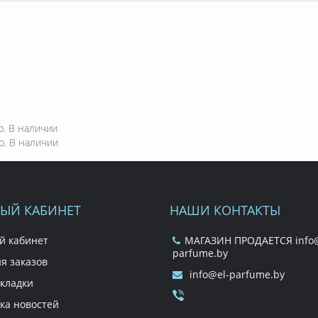
р.
В наличии
р.
В наличии
ЫЙ КАБИНЕТ
НАШИ КОНТАКТЫ
й кабинет
МАГАЗИН ПРОДАЕТСЯ info@
parfume.by
я заказов
info@el-parfume.by
кладки
ка новостей