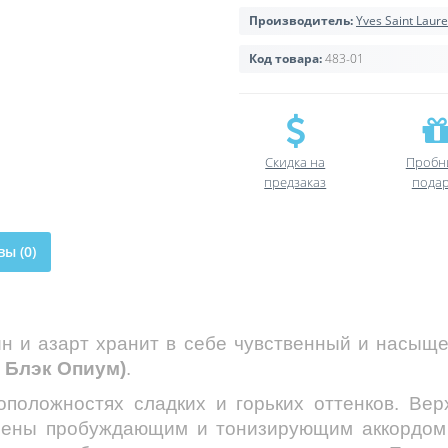
Производитель:
Yves Saint Laure
Код товара:
483-01
Скидка на
Пробн
предзаказ
пода
ы (0)
ин и азарт хранит в себе чувственный и нас
 Блэк Опиум)
.
оположностях сладких и горьких оттенков. Вер
плены пробуждающим и тонизирующим аккордом 