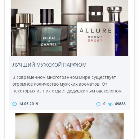
что стоимость оригинальных духов очень велика, не
удивительно желание каждого из нас немного
сэкономить на покупке (как..
ЛУЧШИЙ МУЖСКОЙ ПАРФЮМ
В современном многогранном мире существует
огромное количество мужских ароматов. От
некоторых из них отдает дедушкиным одеколоном,
другие же оставляют после себя невероятно
14.05.2019
0
49888
стойкий и душистый запах дешевого алкоголя из
ближайшего ”Ночника”, а есть и такие, которые
способны превратить самого обычного парня в
покорителя женских сердец, обольстителя и
мужчину мечты. Ведь каждая женщина искушенн..