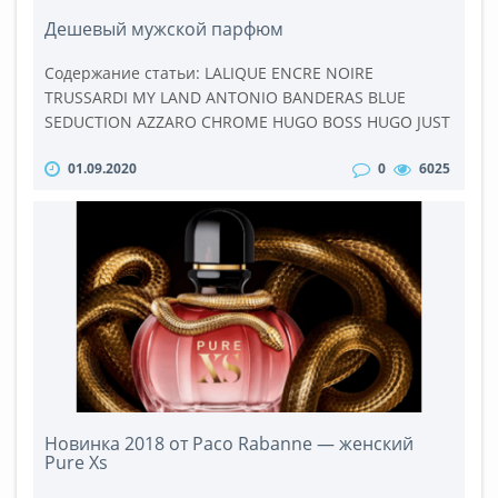
Дешевый мужской парфюм
Содержание статьи: LALIQUE ENCRE NOIRE
TRUSSARDI MY LAND ANTONIO BANDERAS BLUE
SEDUCTION AZZARO CHROME HUGO BOSS HUGO JUST
DIFFERENT Почему-то считается, что хорошие духи
01.09.2020
0
6025
стоят дорого. Ведь технологические процессы при
их производстве четко отлажены, используется
натуральное и высококачественное сырье,
пропорции всех компонентов идеально выверены,
а ноты пирамиды подогнаны д..
Новинка 2018 от Paco Rabanne — женский
Pure Xs