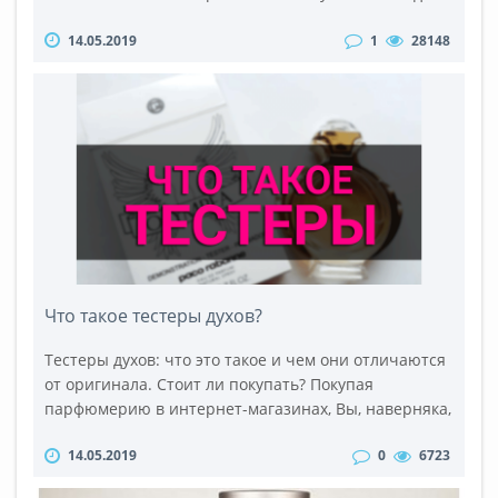
от лицензионной Стоит ли покупать лицензионную
14.05.2019
1
28148
туалетную воду ВведениеПокупая какую-либо вещь,
каждый из нас будет разочарован, если станет
обладателем подделки. Сегодня наш разговор
пойдет о парфюме. И неважно как ее назовут:
лицензия, копия, аналог ..
Что такое тестеры духов?
Тестеры духов: что это такое и чем они отличаются
от оригинала. Стоит ли покупать? Покупая
парфюмерию в интернет-магазинах, Вы, наверняка,
замечали, что помимо обычных туалетных вод
14.05.2019
0
6723
разных объемов встречаются и “тестеры”, которые
на 10-20% дешевле. Приняв во внимание тот факт,