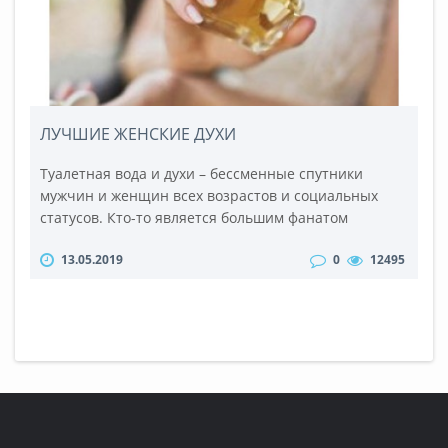
ЛУЧШИЕ ЖЕНСКИЕ ДУХИ
Туалетная вода и духи – бессменные спутники
мужчин и женщин всех возрастов и социальных
статусов. Кто-то является большим фанатом
парфюмерии и имеет огромнейшую коллекцию
13.05.2019
0
12495
разнообразных ароматов большинства самых
известных мировых брендов, а кто-то обзавелся
всего одним, но самым любимы, близким и
бессменным ароматом, который доставляет радость,
ощущение блаженства и умиротворенности.
Сегодня мы..