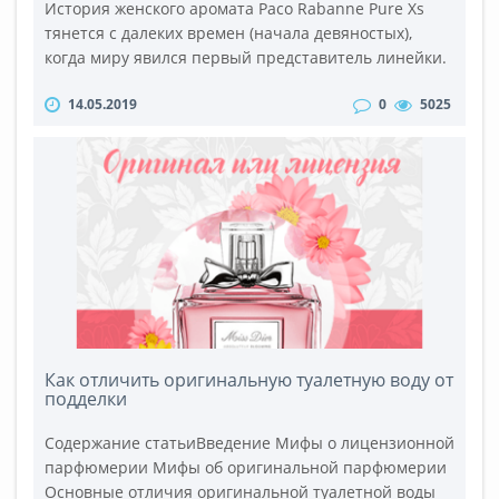
История женского аромата Paco Rabanne Pure Xs
тянется с далеких времен (начала девяностых),
когда миру явился первый представитель линейки.
Запах был уникален для своего времени, ломал все
14.05.2019
0
5025
устои и каноны, выходил за рамки привычного
видения парфюмерии, был провокационным и
дерзким. Затем последовали одни из самых
взрывных релизов: Black XS (мужские и через пару
лет женские). Они и по сей день поль..
Как отличить оригинальную туалетную воду от
подделки
Содержание статьиВведение Мифы о лицензионной
парфюмерии Мифы об оригинальной парфюмерии
Основные отличия оригинальной туалетной воды